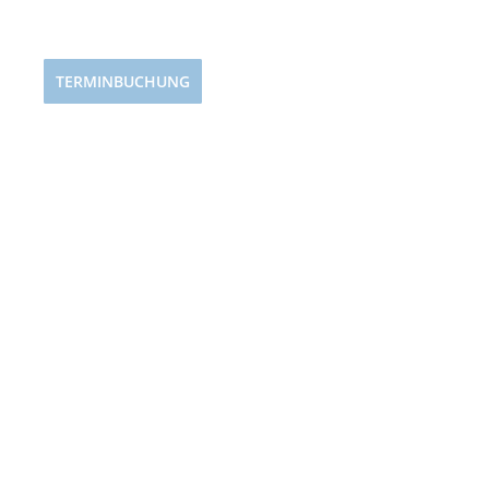
TERMINBUCHUNG
HOME
ÜBERSICHT
KOLLEKT
KONTAKT
INSTAGRAM